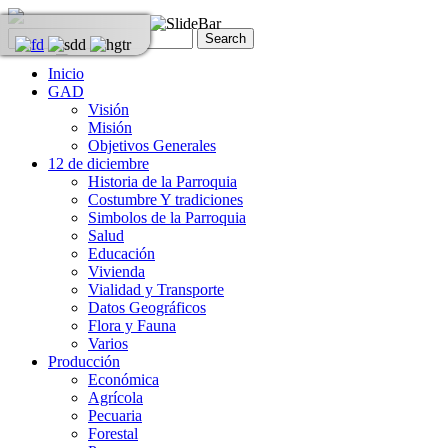
Inicio
GAD
Visión
Misión
Objetivos Generales
12 de diciembre
Historia de la Parroquia
Costumbre Y tradiciones
Simbolos de la Parroquia
Salud
Educación
Vivienda
Vialidad y Transporte
Datos Geográficos
Flora y Fauna
Varios
Producción
Económica
Agrícola
Pecuaria
Forestal