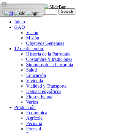
Inicio
GAD
Visión
Misión
Objetivos Generales
12 de diciembre
Historia de la Parroquia
Costumbre Y tradiciones
Simbolos de la Parroquia
Salud
Educación
Vivienda
Vialidad y Transporte
Datos Geográficos
Flora y Fauna
Varios
Producción
Económica
Agrícola
Pecuaria
Forestal