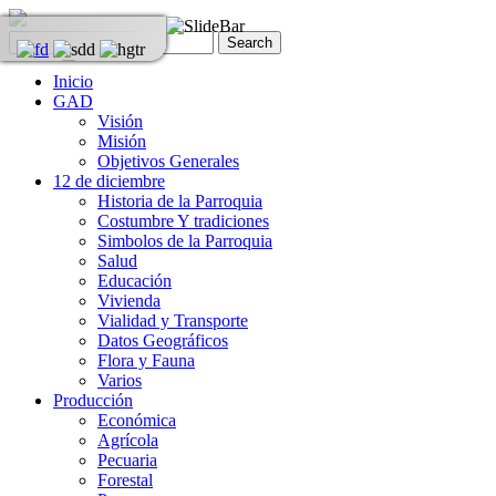
Inicio
GAD
Visión
Misión
Objetivos Generales
12 de diciembre
Historia de la Parroquia
Costumbre Y tradiciones
Simbolos de la Parroquia
Salud
Educación
Vivienda
Vialidad y Transporte
Datos Geográficos
Flora y Fauna
Varios
Producción
Económica
Agrícola
Pecuaria
Forestal