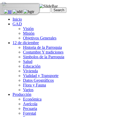
Inicio
GAD
Visión
Misión
Objetivos Generales
12 de diciembre
Historia de la Parroquia
Costumbre Y tradiciones
Simbolos de la Parroquia
Salud
Educación
Vivienda
Vialidad y Transporte
Datos Geográficos
Flora y Fauna
Varios
Producción
Económica
Agrícola
Pecuaria
Forestal