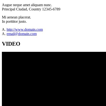
Augue neque amet aliquam nunc.
Principal Ciudad, Country 12345-6789
Mi aenean placerat.
In porttitor justo.
A.
http://www.domain.com
A.
email@domain.com
VIDEO