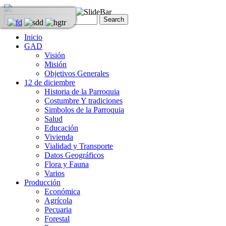
Inicio
GAD
Visión
Misión
Objetivos Generales
12 de diciembre
Historia de la Parroquia
Costumbre Y tradiciones
Simbolos de la Parroquia
Salud
Educación
Vivienda
Vialidad y Transporte
Datos Geográficos
Flora y Fauna
Varios
Producción
Económica
Agrícola
Pecuaria
Forestal