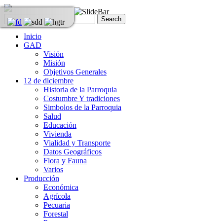
Inicio
GAD
Visión
Misión
Objetivos Generales
12 de diciembre
Historia de la Parroquia
Costumbre Y tradiciones
Simbolos de la Parroquia
Salud
Educación
Vivienda
Vialidad y Transporte
Datos Geográficos
Flora y Fauna
Varios
Producción
Económica
Agrícola
Pecuaria
Forestal